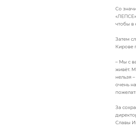
Со знач
«ЛЕПСЕ»
чтобы в
Затем с
Кирове 
– Мы с в
живёт. М
нельзя –
очень на
пожелат
За сохр
директо
Славы И