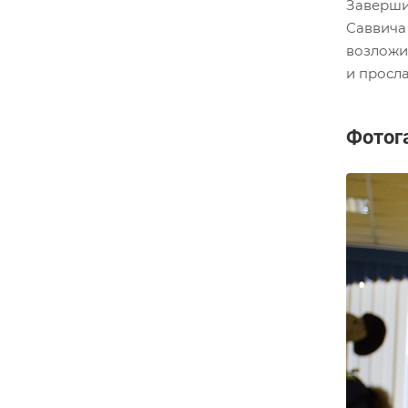
Заверши
Саввича 
возложи
и просл
Фотог