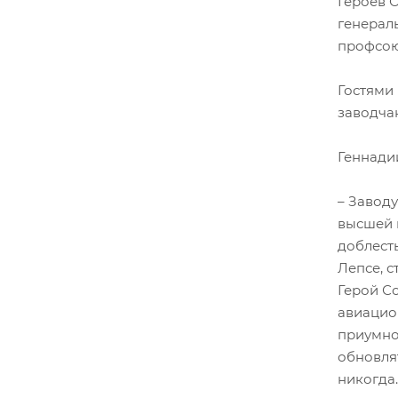
Героев 
генерал
профсою
Гостями
заводчан
Геннадий
– Заводу
высшей 
доблесть
Лепсе, с
Герой С
авиацио
приумно
обновля
никогда