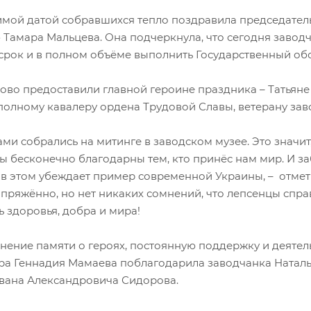
имой датой собравшихся тепло поздравила председате
 Тамара Мальцева. Она подчеркнула, что сегодня заводч
 срок и в полном объёме выполнить Государственный об
лово предоставили главной героине праздника – Татьян
полному кавалеру ордена Трудовой Славы, ветерану зав
ами собрались на митинге в заводском музее. Это значи
ы бесконечно благодарны тем, кто принёс нам мир. И за
 в этом убеждает пример современной Украины, – отмети
пряжённо, но нет никаких сомнений, что лепсенцы спра
ь здоровья, добра и мира!
анение памяти о героях, постоянную поддержку и деяте
ра Геннадия Мамаева поблагодарила заводчанка Наталь
вана Александровича Сидорова.