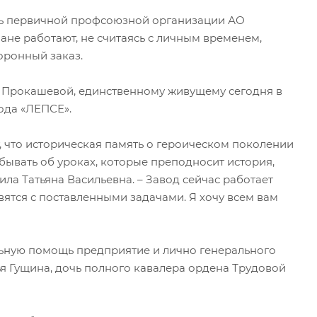
ль первичной профсоюзной организации АО
ане работают, не считаясь с личным временем,
оронный заказ.
е Прокашевой, единственному живущему сегодня в
ода «ЛЕПСЕ».
т, что историческая память о героическом поколении
бывать об уроках, которые преподносит история,
ла Татьяна Васильевна. – Завод сейчас работает
вятся с поставленными задачами. Я хочу всем вам
льную помощь предприятие и лично генерального
я Гущина, дочь полного кавалера ордена Трудовой