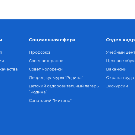
и
Социальная сфера
Отдел кадр
я
Профсоюз
Учебный цен
ия
Совет ветеранов
Целевое обуч
качества
Совет молодежи
Вакансии
Дворец культуры “Родина”
Охрана труда
Детский оздоровительный лагерь
Экскурсии
“Родина”
Санаторий “Митино”