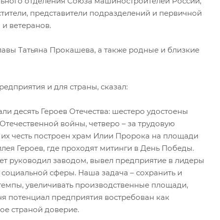
ального отделения Союза машиностроителей России,
тители, представители подразделений и первичной
и ветеранов.
авы Татьяна Прокашева, а также родные и близкие
едприятия и для страны, сказал:
тали десять Героев Отечества: шестеро удостоены
Отечественной войны, четверо – за трудовую
 В их честь построен храм Илии Пророка на площади
лея Героев, где проходят митинги в День Победы.
ет руководил заводом, вывел предприятие в лидеры
социальной сферы. Наша задача – сохранить и
темпы, увеличивать производственные площади,
дня потенциал предприятия востребован как
ое страной доверие.