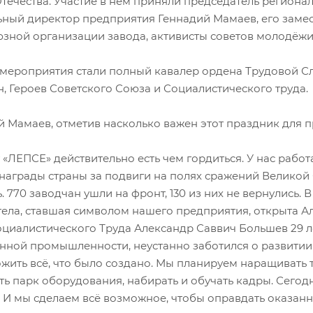
Отечества. Участие в нём приняли председатель регион
ьный директор предприятия Геннадий Мамаев, его замес
зной организации завода, активисты советов молодёжи 
 мероприятия стали полный кавалер ордена Трудовой Сл
, Героев Советского Союза и Социалистического труда.
 Мамаев, отметив насколько важен этот праздник для пр
 «ЛЕПСЕ» действительно есть чем гордиться. У нас рабо
награды страны за подвиги на полях сражений Великой 
. 770 заводчан ушли на фронт, 130 из них не вернулись.
тела, ставшая символом нашего предприятия, открыта Ал
оциалистического Труда Александр Саввич Большев 29 л
нной промышленности, неустанно заботился о развитии 
жить всё, что было создано. Мы планируем наращивать 
ть парк оборудования, набирать и обучать кадры. Сего
. И мы сделаем всё возможное, чтобы оправдать оказанн