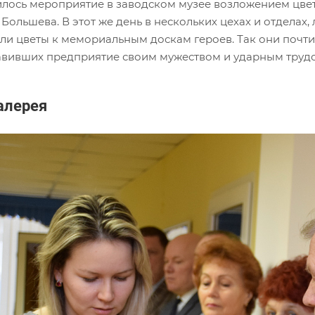
лось мероприятие в заводском музее возложением цвет
Большева. В этот же день в нескольких цехах и отделах
ли цветы к мемориальным доскам героев. Так они почти
авивших предприятие своим мужеством и ударным труд
алерея