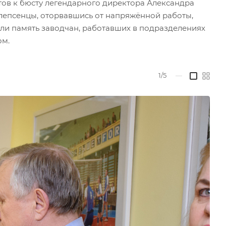
ов к бюсту легендарного директора Александра
, лепсенцы, оторвавшись от напряжённой работы,
ли память заводчан, работавших в подразделениях
ом.
1/5
—