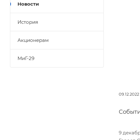
Новости
История
Акционерам
МиГ-29
09.12.2022
Событ
9 декаб