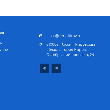
ов
lepse@lepse.kirov.ru
тр
610006, Россия, Кировская
ение
область, город Киров,
Октябрьский проспект, 24