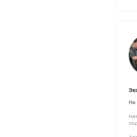
Эк
По
Нат
под