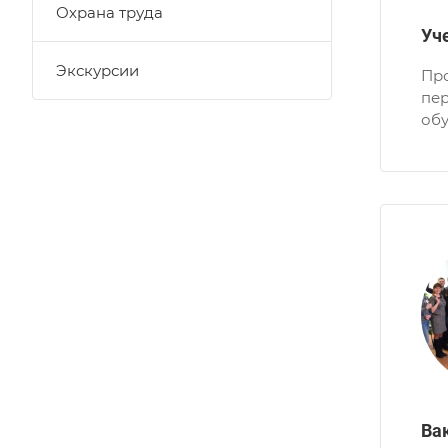
Охрана труда
Уч
Экскурсии
Про
пе
обу
Ва