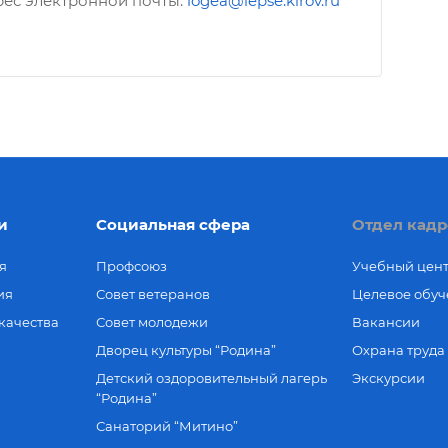
ес электронной почты:
logea@lepse.kirov.ru
и
Социальная сфера
Отдел кадр
я
Профсоюз
Учебный цен
ия
Совет ветеранов
Целевое обуч
качества
Совет молодежи
Вакансии
Дворец культуры “Родина”
Охрана труда
Детский оздоровительный лагерь
Экскурсии
“Родина”
Санаторий “Митино”