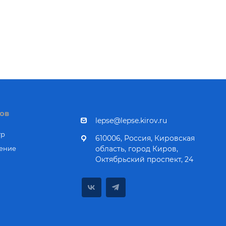
ов
lepse@lepse.kirov.ru
тр
610006, Россия, Кировская
ение
область, город Киров,
Октябрьский проспект, 24