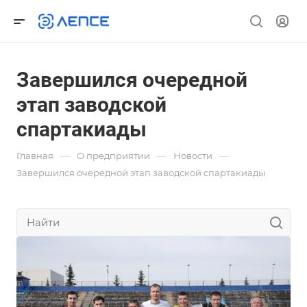
Завершился очередной
этап заводской
спартакиады
—
—
—
Главная
О предприятии
Новости
Завершился очередной этап заводской спартакиады