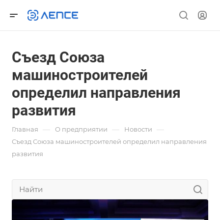
Съезд Союза
машиностроителей
определил направления
развития
—
—
—
Главная
О предприятии
Новости
Съезд Союза машиностроителей определил направления
развития