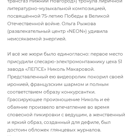
трансгаз Нижний Новгород») тронула лиричной
литературно-музыкальной композицией,
посвящённой 75-летию Победы в Великой
Отечественной войне. Ольга Рыжова
(развлекательный центр «NEON») удивила
неиссякаемой энергией.
И всё же жюри было единогласно: первое место
присудили слесарю-электромонтажнику цеха 51
завода «ЛЕПСЕ» Николь Макаровой.
Представленный ею видеоролик покорил своей
иронией, французским шармом и полным
соответствием образу конкурсантки.
Грассирующее произношение Николь и её
обаяние произвело впечатление во время
словесной пикировки с ведущим, а женственный
и яркий образ, созданный для дефиле, был
достоин обложек глянцевых журналов.