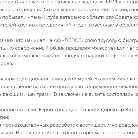
верии Дня пожилого человека на заводе «ЛЕПСЕ» по п
льного отделения Союза машиностроителей России, ген
 побывали члены Клуба ветеранов областного Совета х
ителей крупных предприятий, люди, известные в области
 из них, кто начинал на АО «ЛЕПСЕ» свою трудовую био
ть. Но современный облик предприятия все увидели впе
льный комплекс памяти заводчан, павших на фронтах В
роев.
нформации добавил заводской музей со своим кинозал
 впечатление на гостей произвело современное механ
ывающими центрами. В заключение визита состоялась в
нение выразил Юрий Урванцев, бывший директор Киров
етрологии:
а производственных разработок восхищает. Мне довелось
тиях. Но так достойно сохранить преемственность, показ