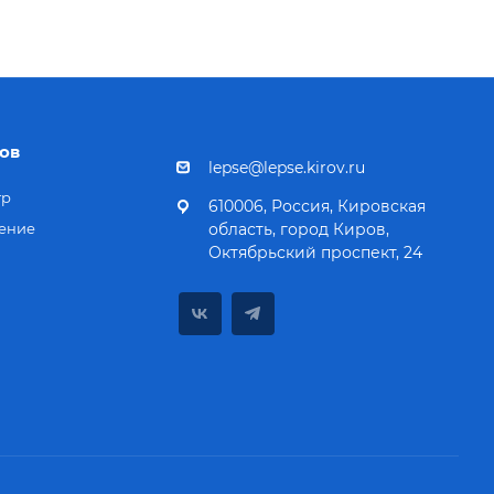
ов
lepse@lepse.kirov.ru
тр
610006, Россия, Кировская
ение
область, город Киров,
Октябрьский проспект, 24