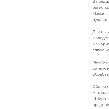
В предд
региона
Мамаева
руковод
Для тех
молодос
мемориа
аллею Ге
Много и
Сильное
обрабат
Общее м
м
- Широт
предприя