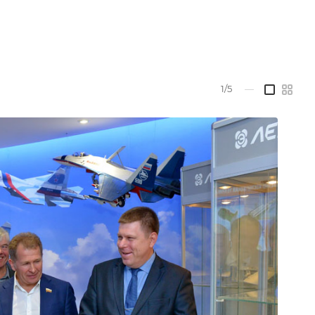
1/5
—