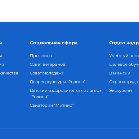
и
Социальная сфера
Отдел кадр
я
Профсоюз
Учебный цен
ия
Совет ветеранов
Целевое обуч
качества
Совет молодежи
Вакансии
Дворец культуры “Родина”
Охрана труда
Детский оздоровительный лагерь
Экскурсии
“Родина”
Санаторий “Митино”