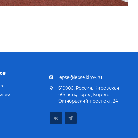
ов
lepse@lepse.kirov.ru
тр
610006, Россия, Кировская
ение
область, город Киров,
Октябрьский проспект, 24