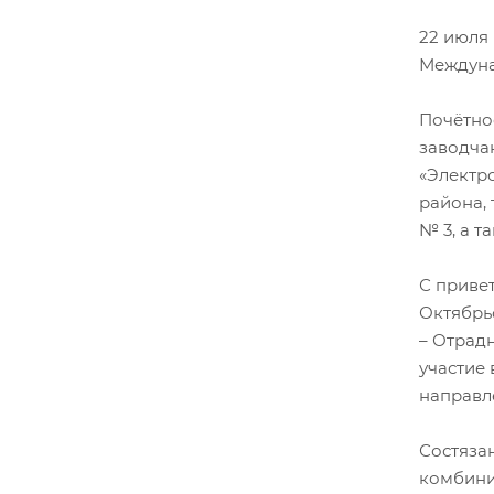
22 июля
Междуна
Почётно
заводча
«Электр
района,
№ 3, а т
С приве
Октябрь
– Отрад
участие 
направл
Состязан
комбини