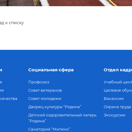
ад к списку
и
Социальная сфера
Отдел кадр
я
Профсоюз
Учебный цен
ия
Совет ветеранов
Целевое обуч
качества
Совет молодежи
Вакансии
Дворец культуры “Родина”
Охрана труда
Детский оздоровительный лагерь
Экскурсии
“Родина”
Санаторий “Митино”