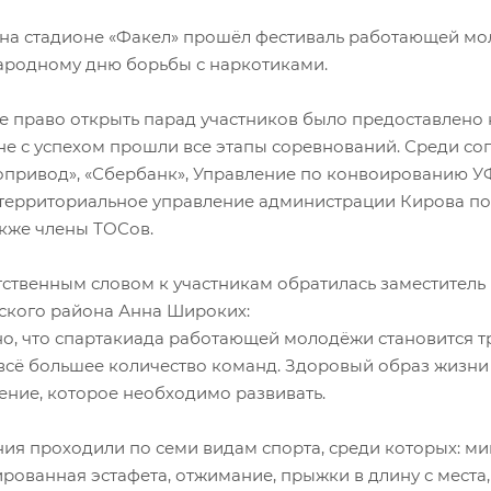
 на стадионе «Факел» прошёл фестиваль работающей мо
родному дню борьбы с наркотиками.
е право открыть парад участников было предоставлено
не с успехом прошли все этапы соревнований. Среди соп
опривод», «Сбербанк», Управление по конвоированию 
 территориальное управление администрации Кирова по
акже члены ТОСов.
тственным словом к участникам обратилась заместитель
ского района Анна Широких:
но, что спартакиада работающей молодёжи становится т
всё большее количество команд. Здоровый образ жизни –
ение, которое необходимо развивать.
ия проходили по семи видам спорта, среди которых: мин
рованная эстафета, отжимание, прыжки в длину с места,