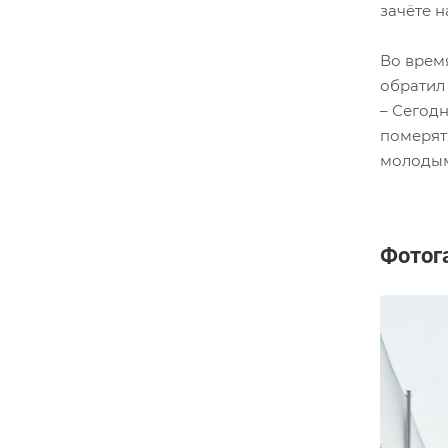
зачёте 
Во врем
обратил
– Сегод
померять
молодым
Фотог