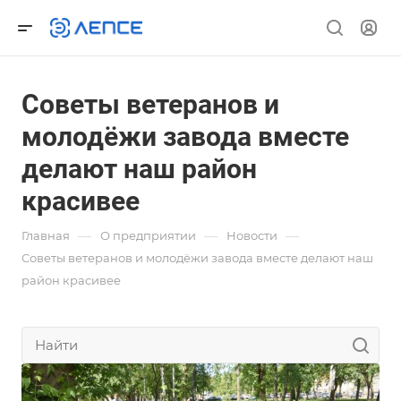
Советы ветеранов и
молодёжи завода вместе
делают наш район
красивее
—
—
—
Главная
О предприятии
Новости
Советы ветеранов и молодёжи завода вместе делают наш
район красивее