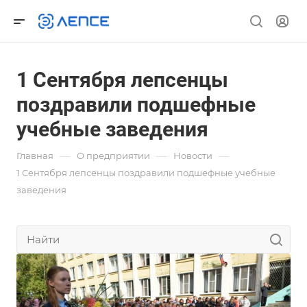
1 Сентября лепсенцы
поздравили подшефные
учебные заведения
—
—
—
Главная
О предприятии
Новости
1 Сентября лепсенцы поздравили подшефные учебные
заведения