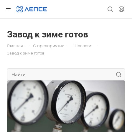
Завод к зиме готов
—
—
—
Главная
О предприятии
Новости
Завод к зиме готов