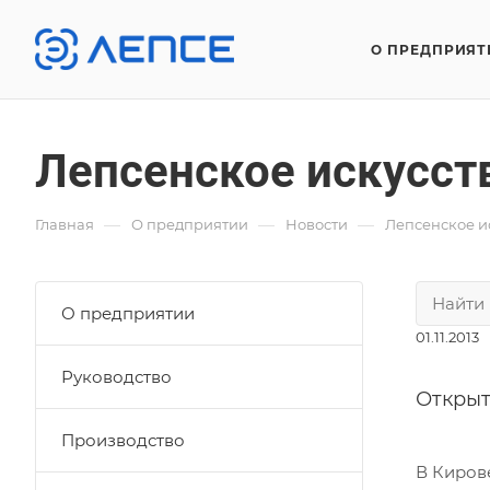
О ПРЕДПРИЯТ
Лепсенское искусст
—
—
—
Главная
О предприятии
Новости
Лепсенское и
О предприятии
01.11.2013
Руководство
Открыт
Производство
В Киров