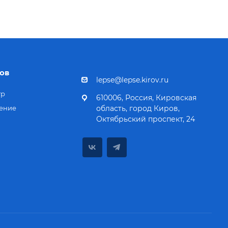
ов
lepse@lepse.kirov.ru
тр
610006, Россия, Кировская
ение
область, город Киров,
Октябрьский проспект, 24