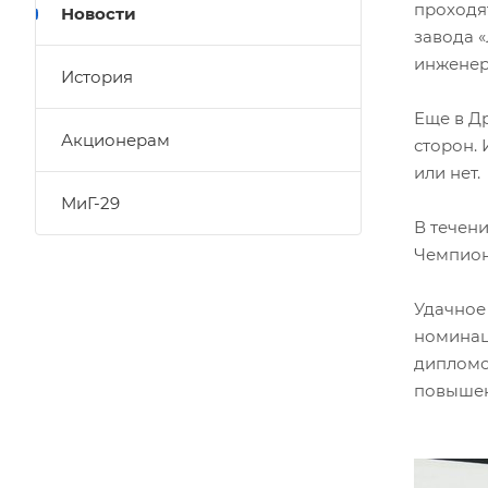
проходя
Новости
завода 
инженер-
История
Еще в Д
Акционерам
сторон. 
или нет.
МиГ-29
В течен
Чемпион
Удачное
номинац
дипломо
повышен