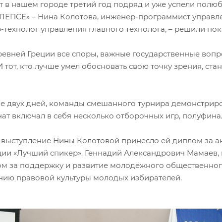
т в нашем городе третий год подряд и уже успели полю
«ЛЕПСЕ» – Нина Колотова, инженер-программист управл
технолог управления главного технолога, – решили пок
ревней Греции все споры, важные государственные воп
И тот, кто лучше умел обосновать свою точку зрения, ст
ие двух дней, команды смешанного турнира демонстрир
ат включал в себя несколько отборочных игр, полуфина
 выступление Нины Колотовой принесло ей диплом за ак
ии «Лучший спикер». Геннадий Александрович Мамаев,
м за поддержку и развитие молодёжного общественного
ию правовой культуры молодых избирателей.