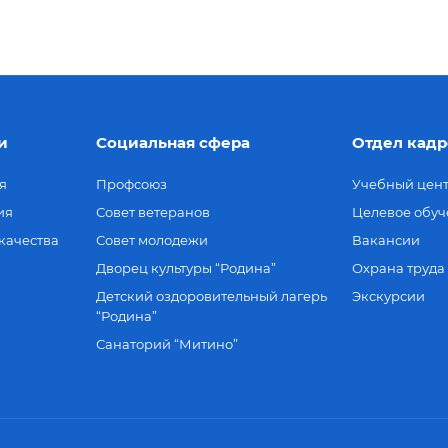
и
Социальная сфера
Отдел кадр
я
Профсоюз
Учебный цен
ия
Совет ветеранов
Целевое обуч
качества
Совет молодежи
Вакансии
Дворец культуры “Родина”
Охрана труда
Детский оздоровительный лагерь
Экскурсии
“Родина”
Санаторий “Митино”