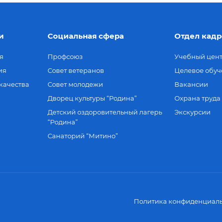
и
Социальная сфера
Отдел кадр
я
Профсоюз
Учебный цен
ия
Совет ветеранов
Целевое обуч
качества
Совет молодежи
Вакансии
Дворец культуры “Родина”
Охрана труда
Детский оздоровительный лагерь
Экскурсии
“Родина”
Санаторий “Митино”
Политика конфиденциаль