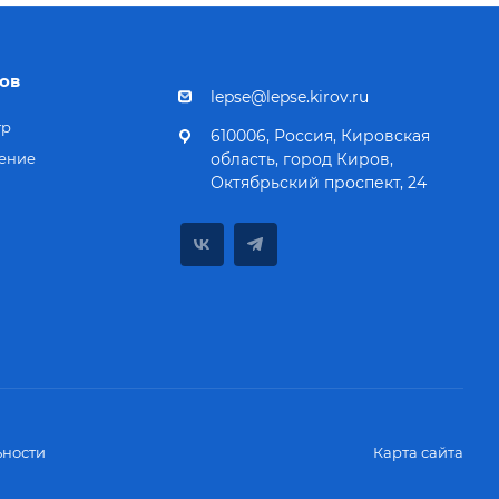
ов
lepse@lepse.kirov.ru
тр
610006, Россия, Кировская
ение
область, город Киров,
Октябрьский проспект, 24
ности
Карта сайта