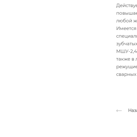
Действуе
повышае
любой ж
Имеется
специал
зубчатых
МШУ-2,4
также в 
режущие
сварных 
Наз