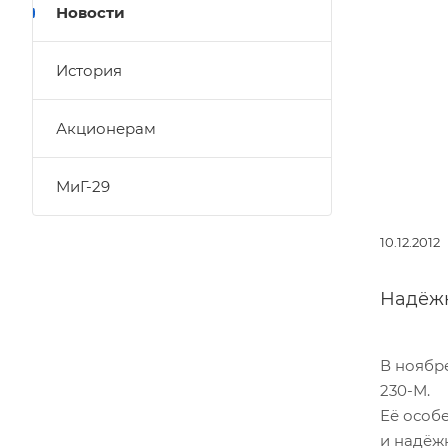
Новости
История
Акционерам
МиГ-29
10.12.2012
Надёжн
В ноябр
230-М.
Её особ
и надёж