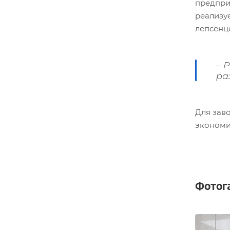
предпри
реализу
лепсенц
– 
ра
Для зав
экономи
Фотог