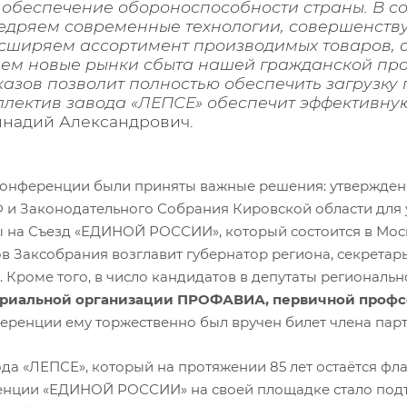
 обеспечение обороноспособности страны. В с
едряем современные технологии, совершенству
сширяем ассортимент производимых товаров, 
ем новые рынки сбыта нашей гражданской про
казов позволит полностью обеспечить загрузку
ллектив завода «ЛЕПСЕ» обеспечит эффективну
ннадий Александрович.
Конференции были приняты важные решения: утверждены
 и Законодательного Собрания Кировской области для у
ы на Съезд «ЕДИНОЙ РОССИИ», который состоится в Мос
ов Заксобрания возглавит губернатор региона, секретар
. Кроме того, в число кандидатов в депутаты регионал
риальной организации ПРОФАВИА, первичной профс
еренции ему торжественно был вручен билет члена парт
ода «ЛЕПСЕ», который на протяжении 85 лет остаётся 
нции «ЕДИНОЙ РОССИИ» на своей площадке стало по