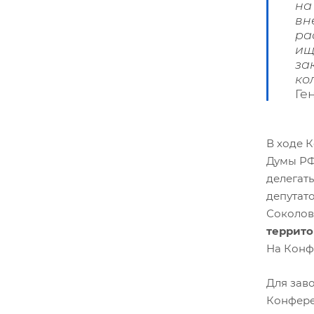
на
вн
ра
ищ
за
ко
Ге
В ходе 
Думы РФ
делегат
депутат
Соколов
террито
На Конф
Для зав
Конфере