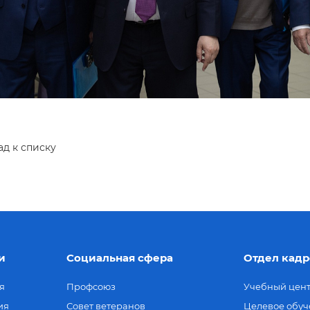
ад к списку
и
Социальная сфера
Отдел кадр
я
Профсоюз
Учебный цен
ия
Совет ветеранов
Целевое обуч