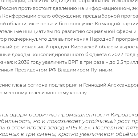
 операции, развития медицины, образования и экономики
 Россия противостоит давлению на информационном, э
а Конференции стало обсуждение предвыборной програм
ой области, их счастье и благополучие. Командой парти
ательные инициативы по развитию социальной сферы и
тор подчеркнул, что для выполнения Народной програм
ловый региональный продукт Кировской области вырос в
нные доходы консолидированного бюджета с 2022 года у
ная: к 2036 году увеличить ВРП в три раза – до 2,5 трил
енных Президентом РФ Владимиром Путиным.
ение главы региона подтвердил и Геннадий Александро
ю местному телевизионному каналу.
Благодаря развитию промышленности Кировская
абильность, но и показывает устойчивый рост
ль в этом играет завод «ЛЕПСЕ». Последние пят
ходных в три смены, кратно увеличивая объём