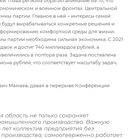
. Глава региона обратил внимание на то, что
кономическом и военном фронтах. Центральной
мы партии. Главное в ней – интересы семей
и будут вырабатываться конкретные решения и
 формированию комфортной среды для жизни.
мы партии необходима сильная экономика. С 2021
двое и достиг 740 миллиардов рублей, а
величились в полтора раза. Задача поставлена
лиона рублей, что соответствует масштабу задач,
вич Мамаев, давая в перерыве Конференции
 область не только сохраняет
 промышленного производства. Важную
ь лет коллектив предприятия без
ы производства, самоотверженно работает