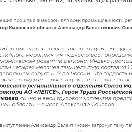
ия ключевых решений, определяющих развити
нция прошла в знаковом для всей промышленности регио
тор Кировской области Александр Валентинович Сок
Выбор именно производственного цеха завода 
ртийного мероприятия подчёркивает определ
ономическом развитии региона. Индекс промыш
огам четырёх месяцев текущего года составил 1
деральном округе и 17 по России. Это гордость 
торых вы видите сейчас в цехе, это основа на
ровского регионального отделения Союза ма
ректора АО «ЛЕПСЕ», Героя Труда Российско
маева
лично и весь трудовой коллектив предпр
шей области
, – сказал Александр Соколов
 выступлении Александр Валентинович затронул тему п