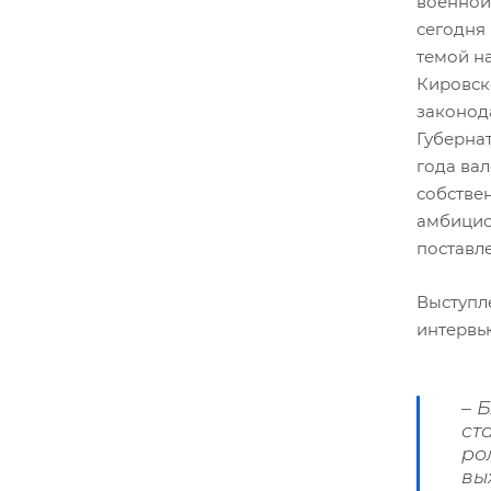
военной
сегодня
темой н
Кировск
законод
Губерна
года ва
собстве
амбициоз
поставл
Выступл
интервь
– 
ст
ро
вы