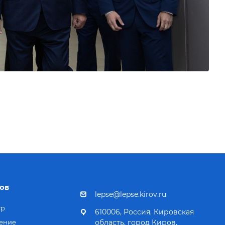
ов
lepse@lepse.kirov.ru
тр
610006, Россия, Кировская
ение
область, город Киров,