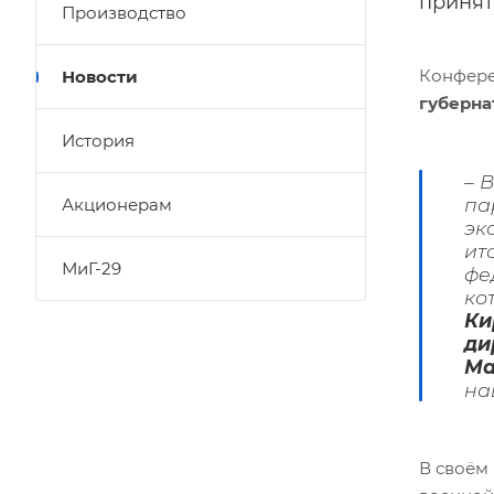
принят
Производство
Конфере
Новости
губерна
История
– 
па
Акционерам
эк
ит
МиГ-29
фе
ко
Ки
ди
Ма
на
В своём