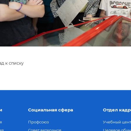
ад к списку
и
Социальная сфера
Отдел кадр
я
Профсоюз
Учебный цен
ия
Совет ветеранов
Целевое обуч