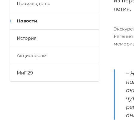
из пер
Производство
летия.
Новости
Экскурс
Евгения 
История
мемориал
Акционерам
МиГ-29
– 
на
ак
чу
ре
он