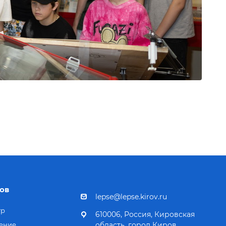
ов
lepse@lepse.kirov.ru
тр
610006, Россия, Кировская
ение
область, город Киров,