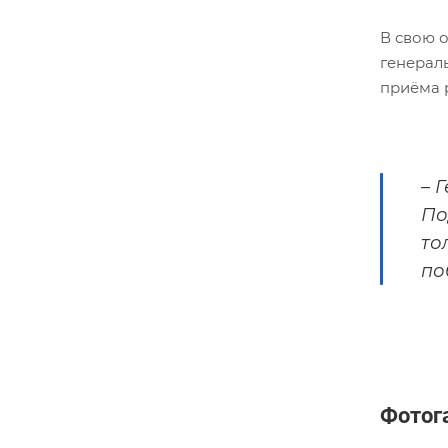
В свою 
генерал
приёма 
– 
По
то
по
Фотог