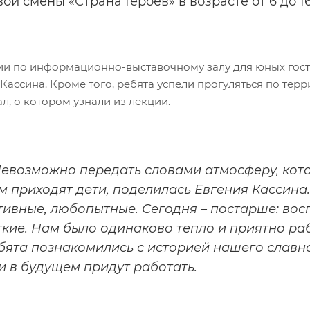
вой смены «Страна Героев» в возрасте от 6 до 1
ии по информационно-выставочному залу для юных гост
Кассина. Кроме того, ребята успели прогуляться по тер
, о котором узнали из лекции.
Невозможно передать словами атмосферу, котор
м приходят дети, поделилась Евгения Кассина
тивные, любопытные. Сегодня – постарше: вос
ткие. Нам было одинаково тепло и приятно раб
бята познакомились с историей нашего славно
и в будущем придут работать.