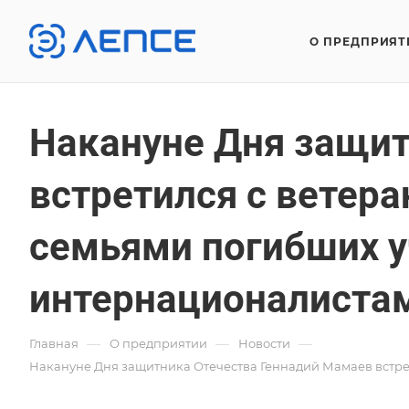
О ПРЕДПРИЯТ
Накануне Дня защит
встретился с ветер
семьями погибших у
интернационалиста
—
—
—
Главная
О предприятии
Новости
Накануне Дня защитника Отечества Геннадий Мамаев встр