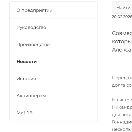
О предприятии
20.02.202
Руководство
Совмес
которы
Производство
Алекса
Новости
Перед н
История
долга с
Акционерам
На встр
Никандр
МиГ-29
для вет
Геннади
несколь