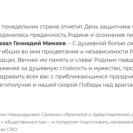
В понедельник страна отметит День защитника 
единились преданность Родине и осознание лич
азал Геннадий Мамаев
. – С душевной болью 
гибших во имя процветания и независимости Р
рдцах. Вечная им память и слава! Родным павш
ажения за душевную стойкость и мужество, пр
здравить всех вас с приближающимся праздник
агополучия и нашей скорой Победы над враго
тин Никандрович Селянин обратился к представителям 
й с общественностью – и попросил подготовить материал
ках СВО.