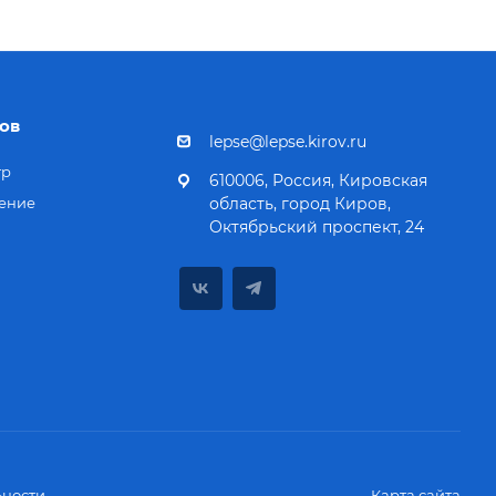
ов
lepse@lepse.kirov.ru
тр
610006, Россия, Кировская
ение
область, город Киров,
Октябрьский проспект, 24
ности
Карта сайта