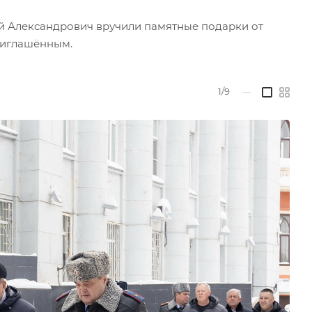
й Александрович вручили памятные подарки от
риглашённым.
1/9
—