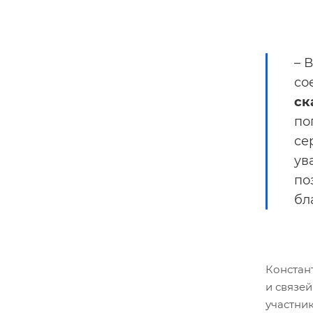
– 
со
ск
по
се
ув
по
бл
Констан
и связе
участни