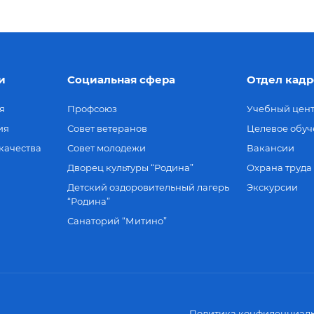
и
Социальная сфера
Отдел кадр
я
Профсоюз
Учебный цен
ия
Совет ветеранов
Целевое обуч
качества
Совет молодежи
Вакансии
Дворец культуры “Родина”
Охрана труда
Детский оздоровительный лагерь
Экскурсии
“Родина”
Санаторий “Митино”
Политика конфиденциаль