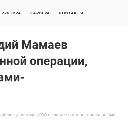
ТРУКТУРА
КАРЬЕРА
КОНТАКТЫ
адий Мамаев
нной операции,
ами-
погибших участников СВО и воинами-интернационалистами