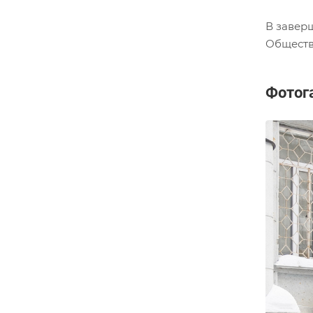
В завер
Обществ
Фотог