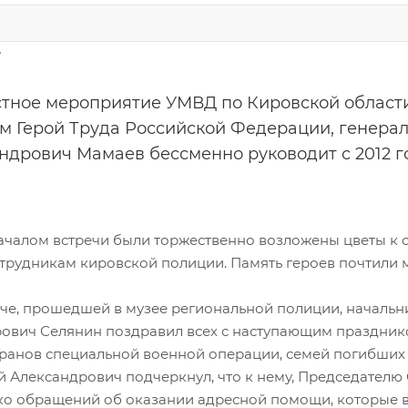
6
тное мероприятие УМВД по Кировской области
м Герой Труда Российской Федерации, генера
ндрович Мамаев бессменно руководит с 2012 го
ачалом встречи были торжественно возложены цветы к
отрудникам кировской полиции. Память героев почтили 
ече, прошедшей в музее региональной полиции, началь
ович Селянин поздравил всех с наступающим празднико
еранов специальной военной операции, семей погибших
й Александрович подчеркнул, что к нему, Председателю 
ко обращений об оказании адресной помощи, которые 