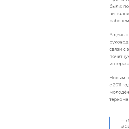
были: п
выполне
рабочем
В день 
руковод
связи с 
почётну
интерес
Новым п
с 2011 г
молодёж
терком
– 
во