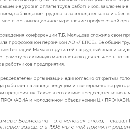
овышение уровня оплаты труда работников, заключение 
нием, соблюдение трудового законодательства и обесп
 месте, организационное укрепление профсоюзной орг
проведения конференции Т.Б. Мальцева сложила свои п
ила профсоюзной первичкой АО «ЛЕПСЕ». Её общий труд
этим Геннадий Мамаев вручил ей нагрудный знак и свиде
ю грамоту за активную многолетнюю деятельность по за
ов работников предприятия.
редседателем организации единогласно открытым голос
ода работает на заводе ведущим инженером-конструкторо
и предприятия. Также в его активе председательство
а ПРОФАВИА и молодёжном объединении ЦК ПРОФАВИ
Тамара Борисовна – это человек-эпоха, –
сказал
зглавил завод, а в 1998 мы с ней приняли реше