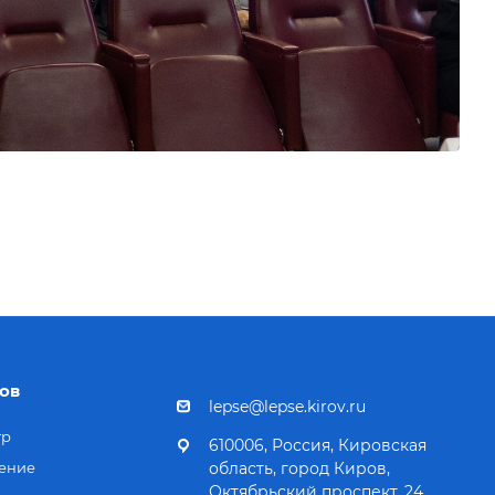
ов
lepse@lepse.kirov.ru
тр
610006, Россия, Кировская
ение
область, город Киров,
Октябрьский проспект, 24