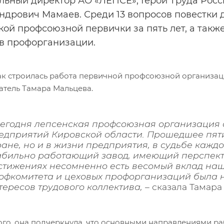
льный директор АО «ЛЕПСЕ», Герой Труда Рос
ндрович Мамаев. Среди 13 вопросов повестки д
кой профсоюзной первички за пять лет, а так
в профорганизации.
как строилась работа первичной профсоюзной организац
атель Тамара Мальцева.
Сегодня лепсенская профсоюзная организация 
едприятий Кировской области. Прошедшее пяти
ране, но и в жизни предприятия, в судьбе кажд
абильно работающий завод, имеющий перспекти
стижениях несомненно есть весомый вклад на
офкомитета и цеховых профорганизаций была н
тересов трудового коллектива, –
сказала Тамара
ого, она подчеркнула, что основными направлениями р