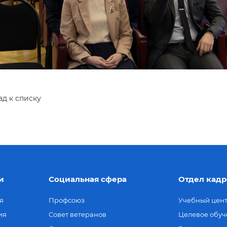
ад к списку
и
Социальная сфера
Отдел кадр
я
Профсоюз
Учебный цен
ия
Совет ветеранов
Целевое обуч