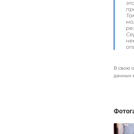
эт
пр
Та
мо
ре
Се
не
оп
В свою 
данных 
Фотог