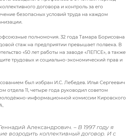
коллективного договора и контроль за его
ечение безопасных условий труда на каждом
анизации.
рофсоюзные полномочия. 32 года Тамара Борисовна
овой стаж на предприятии превышает полвека. В
тельство «50 лет работы на заводе «ЛЕПСЕ», а также
щите трудовых и социально-экономический прав и
ованием был избран И.С. Лебедев. Илья Сергеевич
м отдела 11, четыре года руководил советом
 в молодёжно-информационной комиссии Кировского
А.
 Геннадий Александрович.
– В 1997 году я
ние возродить коллективный договор. И с