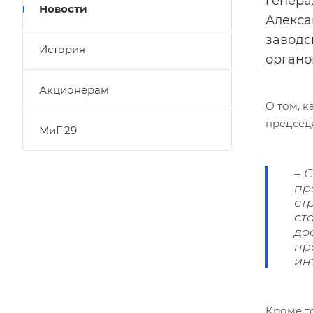
генера
Новости
Алекса
заводс
История
органо
Акционерам
О том, 
председ
МиГ-29
– 
пр
ст
ст
до
пр
ин
Кроме т