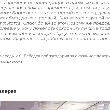
ого времени администрация и профсоюз всегда 
еодолевая сложные времена. При этом ни разу 
мара Борисовна – это истинный лепсенец, для к
жет быть, даже и первый. Она всегда с душой 
зультатов. Спасибо ей за это! Новому же пред
ргеевичу, хочу пожелать сохранить лучшие тра
ё те изменения, которые будут отвечать вызова
ытом общественной работы он справится с нов
очередь, И.С. Лебедев поблагодарил за оказанное дове
ему наказов.
алерея