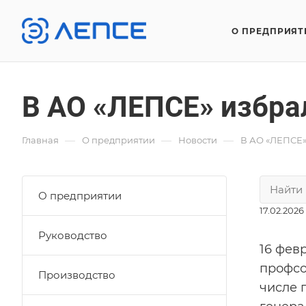
О ПРЕДПРИЯТ
В АО «ЛЕПСЕ» избра
—
—
—
Главная
О предприятии
Новости
В АО «ЛЕПСЕ»
О предприятии
17.02.2026
Руководство
16 фев
профсо
Производство
числе 