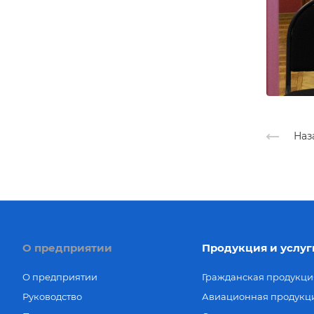
Наз
О предприятии
Продукция и услуг
О предприятии
Гражданская продукци
Руководство
Авиационная продукц