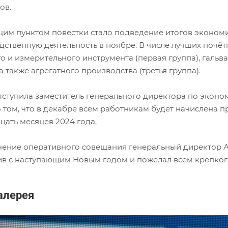
ов.
им пунктом повестки стало подведение итогов эконом
дственную деятельность в ноябре. В числе лучших поч
о и измерительного инструмента (первая группа), гальв
 а также агрегатного производства (третья группа).
ыступила заместитель генерального директора по эконо
 том, что в декабре всем работникам будет начислена 
цать месяцев 2024 года.
чение оперативного совещания генеральный директор 
ив с наступающим Новым годом и пожелал всем крепкого 
алерея