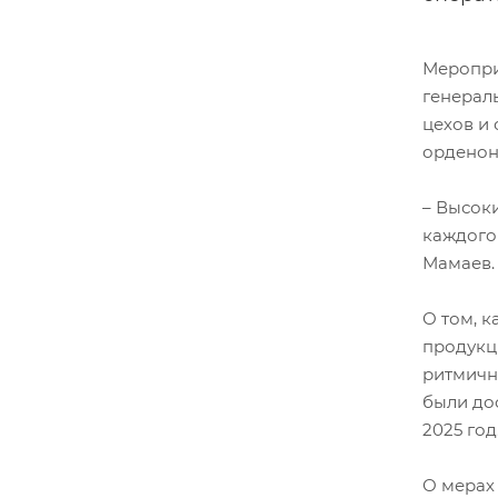
Меропри
генерал
цехов и
орденон
– Высок
каждого 
Мамаев.
О том, к
продукц
ритмичн
были до
2025 год
О мерах