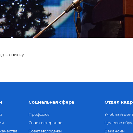
ад к списку
и
Социальная сфера
Отдел кадр
я
Профсоюз
Учебный цен
ия
Совет ветеранов
Целевое обуч
качества
Совет молодежи
Вакансии