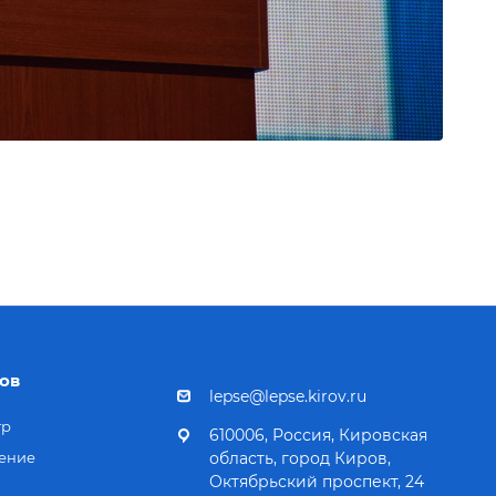
ов
lepse@lepse.kirov.ru
тр
610006, Россия, Кировская
ение
область, город Киров,
Октябрьский проспект, 24