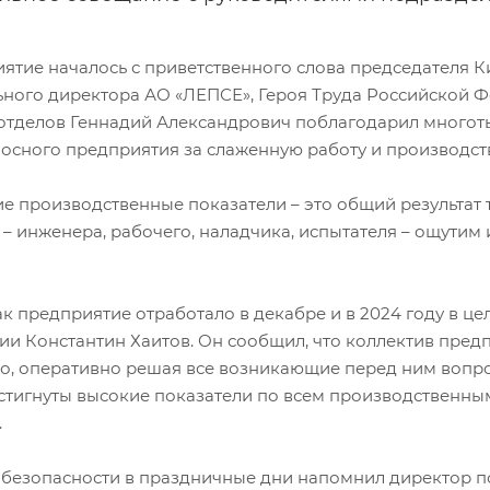
ятие началось с приветственного слова председателя К
ьного директора АО «ЛЕПСЕ», Героя Труда Российской 
 отделов Геннадий Александрович поблагодарил много
осного предприятия за слаженную работу и производстве
ие производственные показатели – это общий результат
– инженера, рабочего, наладчика, испытателя – ощутим и
ак предприятие отработало в декабре и в 2024 году в ц
ии Константин Хаитов. Он сообщил, что коллектив пред
о, оперативно решая все возникающие перед ним вопрос
стигнуты высокие показатели по всем производственным
.
 безопасности в праздничные дни напомнил директор п