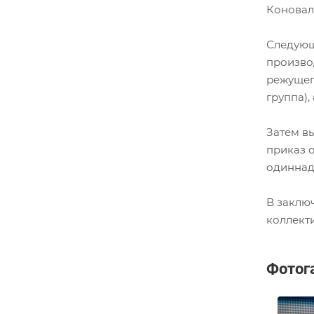
Коновал
Следующ
произво
режущег
группа),
Затем в
приказ о
одиннад
В заклю
коллект
Фотог