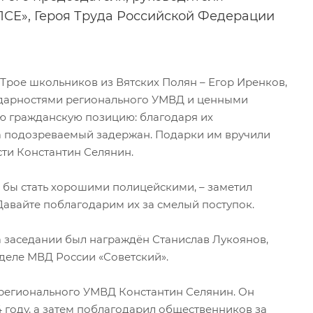
ПСЕ», Героя Труда Российской Федерации
 Трое школьников из Вятских Полян – Егор Иренков,
одарностями регионального УМВД и ценными
ю гражданскую позицию: благодаря их
а подозреваемый задержан. Подарки им вручили
ти Константин Селянин.
и бы стать хорошими полицейскими, – заметил
Давайте поблагодарим их за смелый поступок.
 заседании был награждён Станислав Лукоянов,
деле МВД России «Советский».
регионального УМВД Константин Селянин. Он
4 году, а затем поблагодарил общественников за