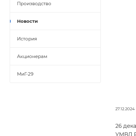
Производство
Новости
История
Акционерам
МиГ-29
27.12.2024
26 дек
УМВД Р