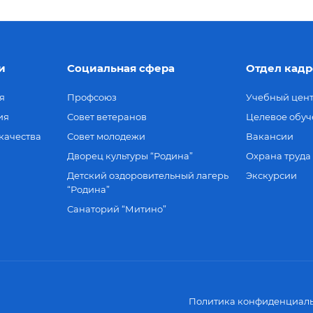
и
Социальная сфера
Отдел кадр
я
Профсоюз
Учебный цен
ия
Совет ветеранов
Целевое обуч
качества
Совет молодежи
Вакансии
Дворец культуры “Родина”
Охрана труда
Детский оздоровительный лагерь
Экскурсии
“Родина”
Санаторий “Митино”
Политика конфиденциаль