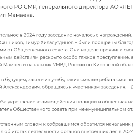
кого РО СМР, генерального директора АО «ЛЕ
ия Мамаева.
тельное в 2024 году заседание началось с награждений.
 Санников, Тимур Хилалутдинов – были поощрены благ
ми от Общественного совета. Они на деле проявили сво
ьным действиям раскрыто особо тяжкое преступление, 
й Мамаев и начальник УМВД России по Кировской облас
 в будущем, закончив учёбу, такие смелые ребята смогл
й Александрович, обращаясь к участникам заседания. – 
«За укрепление взаимодействия полиции и общества» на
атель Общественного совета при межмуниципальном от
тственным словом к собравшимся обратился начальник 
л об итогах деятельности органов внутренних дел в 202