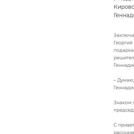
Кировс
Геннад
Заключи
Георгий
подарка
решител
Геннади
– Думаю,
Геннади
Знаком 
председ
С приве
рассказа