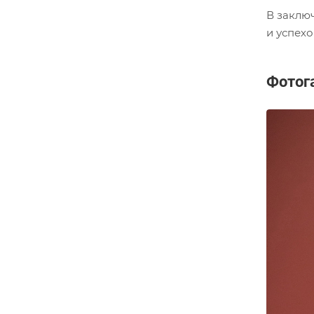
В заклю
и успехо
Фотог