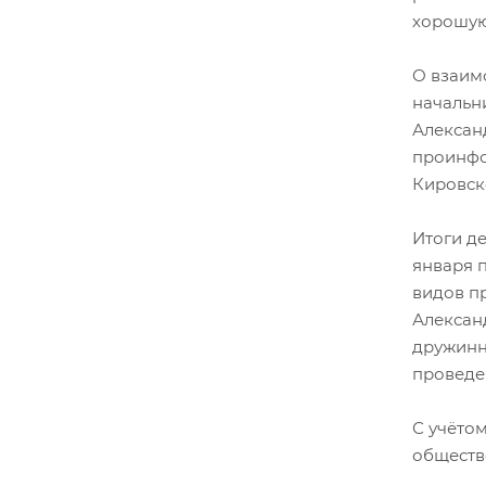
хорошую
О взаим
начальн
Алексан
проинфо
Кировск
Итоги де
января 
видов п
Алексан
дружинн
проведе
С учёто
обществ