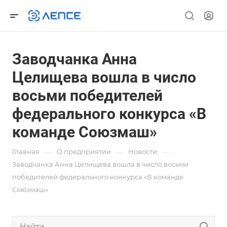
Заводчанка Анна
Целищева вошла в число
восьми победителей
федерального конкурса «В
команде Союзмаш»
—
—
—
Главная
О предприятии
Новости
Заводчанка Анна Целищева вошла в число восьми
победителей федерального конкурса «В команде
Союзмаш»