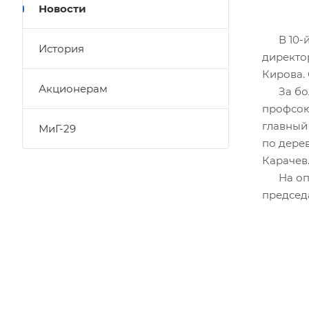
Новости
В 10-й 
История
директо
Кирова.
Акционерам
За боль
профсою
главный
МиГ-29
по дере
Карачев
На опер
председ