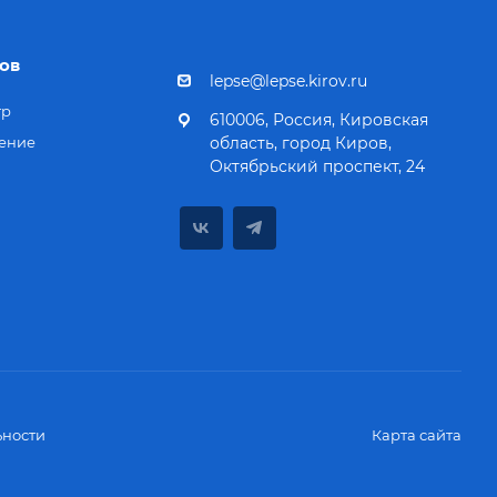
ов
lepse@lepse.kirov.ru
тр
610006, Россия, Кировская
ение
область, город Киров,
Октябрьский проспект, 24
ности
Карта сайта