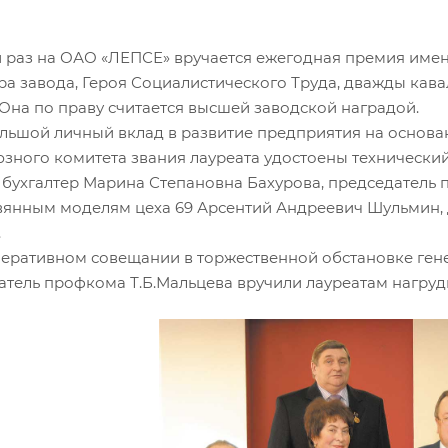
раз на ОАО «ЛЕПСЕ» вручается ежегодная премия имен
ра завода, Героя Социалистического Труда, дважды кав
 Она по праву считается высшей заводской наградой.
шой личный вклад в развитие предприятия на основа
зного комитета звания лауреата удостоены технический
 бухгалтер Марина Степановна Бахурова, председатель
вянным моделям цеха 69 Арсентий Андреевич Шульмин
.
ативном совещании в торжественной обстановке генер
атель профкома Т.Б.Мальцева вручили лауреатам нагруд