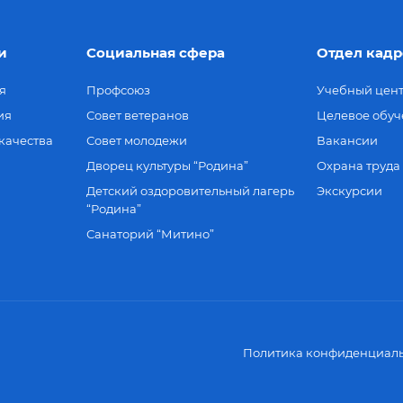
и
Социальная сфера
Отдел кадр
я
Профсоюз
Учебный цен
ия
Совет ветеранов
Целевое обуч
качества
Совет молодежи
Вакансии
Дворец культуры “Родина”
Охрана труда
Детский оздоровительный лагерь
Экскурсии
“Родина”
Санаторий “Митино”
Политика конфиденциаль