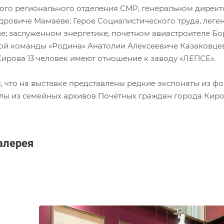
ого регионального отделения СМР, генеральном директ
дровиче Мамаеве; Герое Социалистического труда, лег
е; заслуженном энергетике, почётном авиастроителе Б
ой команды «Родина» Анатолии Алексеевиче Казаковцеве
Кирова 13 человек имеют отношение к заводу «ЛЕПСЕ».
, что на выставке представлены редкие экспонаты из ф
лы из семейных архивов Почётных граждан города Киро
алерея