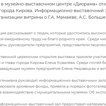
 в музейно-выставочном центре «Диорама» отк
города Кирова. Информационно-выставочный 
ганизации витрины о Г.А. Мамаеве, А.С. Большев
ция рассказывает о людях, которые удостоились высоко
я ежедневному труду на благо родного края. Среди них 
вты, руководители предприятий, представители творческ
ственной церемонии открытия выставки приняли участи
и глава города Кирова Елена Ковалёва. Среди гостей б
аведующая музеем предприятия Елена Недзвецкая и акт
вгеньевна руководит информационно-выставочным залом
рировала архивные фонды, привела в порядок фотогалер
а взаимодействие с муниципальными музеями. Об экспо
нформационно-выставочный зал предоставил материалы