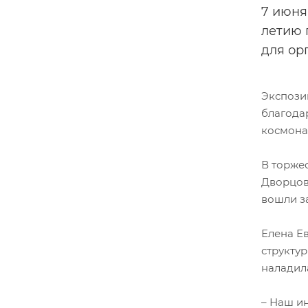
7 июня
летию 
для ор
Экспози
благодар
космона
В торже
Дворцов 
вошли з
Елена Е
структу
наладил
– Наш и