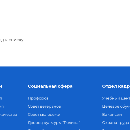
ад к списку
и
Социальная сфера
Отдел кадр
я
Профсоюз
Учебный цен
ия
Совет ветеранов
Целевое обуч
качества
Совет молодежи
Вакансии
Дворец культуры “Родина”
Охрана труда