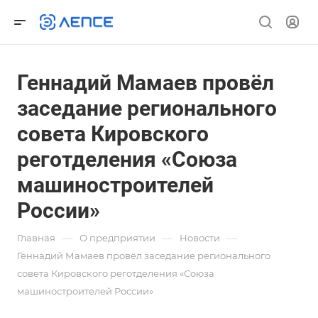
Геннадий Мамаев провёл
заседание регионального
совета Кировского
реготделения «Союза
машиностроителей
России»
—
—
—
Главная
О предприятии
Новости
Геннадий Мамаев провёл заседание регионального
совета Кировского реготделения «Союза
машиностроителей России»