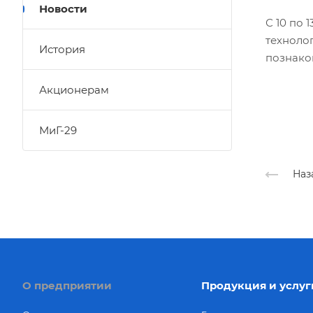
Новости
С 10 по 
технолог
История
познако
Акционерам
МиГ-29
Наз
О предприятии
Продукция и услуг