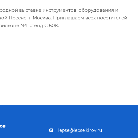
народной выставке инструментов, оборудования и
ой Пресне, г. Москва. Приглашаем всех посетителей
ильоне №1, стенд С 608.
ов
lepse@lepse.kirov.ru